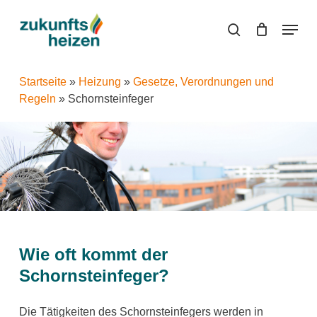
Skip
Menu
to
search
main
content
Startseite
»
Heizung
»
Gesetze, Verordnungen und
Regeln
»
Schornsteinfeger
Wie oft kommt der
Schornsteinfeger?
Die Tätigkeiten des Schornsteinfegers werden in