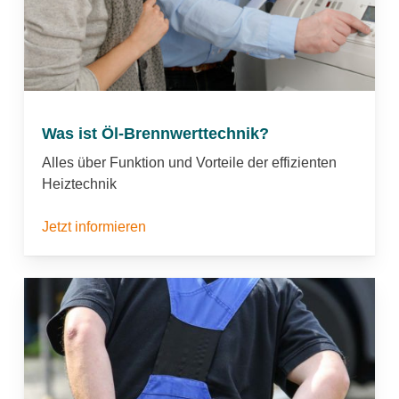
ermittelt werden.
Schwefelarmes Heizöl
Die Überprüfung, ob überwiegend
schwefelarmes Heizöl im Tank ist, wird in
absehbarer Zeit nicht mehr erforderlich sein.
Was ist Öl-Brennwerttechnik?
Denn schwefelarmes Heizöl ist heute
Alles über Funktion und Vorteile der effizienten
bereits der gängigste Brennstoff für
Heiztechnik
Ölheizungen in Deutschland. Das belegen
die Daten des Statistischen Bundesamtes
Jetzt informieren
(Destatis): Der Anteil von schwefelarmem
Heizöl am gesamten Heizölabsatz lag im
Jahr 2013 bei 99,1 Prozent.
Diesem Umstand trägt nun auch die
aktuelle Kehr- und Überprüfungsordnung
vom 13. April 2013 Rechnung. Hieß es
früher in der KÜO noch „Anlagen zur