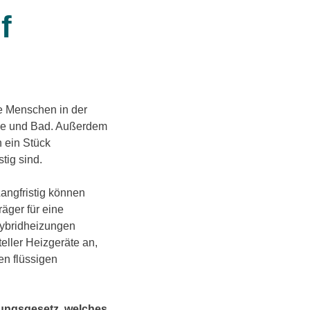
f
e Menschen in der
che und Bad. Außerdem
n ein Stück
tig sind.
angfristig können
äger für eine
Hybridheizungen
eller Heizgeräte an,
en flüssigen
ungsgesetz, welches