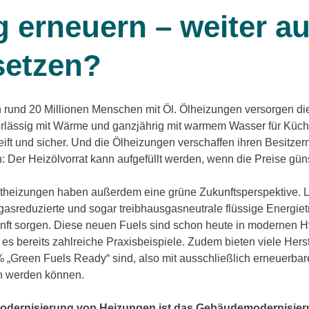
 erneuern – weiter au
setzen?
 rund 20 Millionen Menschen mit Öl. Ölheizungen versorgen di
verlässig mit Wärme und ganzjährig mit warmem Wasser für Kü
eift und sicher. Und die Ölheizungen verschaffen ihren Besitzer
 Der Heizölvorrat kann aufgefüllt werden, wenn die Preise güns
heizungen haben außerdem eine grüne Zukunftsperspektive. L
sreduzierte und sogar treibhausgasneutrale flüssige Energietr
unft sorgen. Diese neuen Fuels sind schon heute in modernen 
 es bereits zahlreiche Praxisbeispiele. Zudem bieten viele Herst
% „Green Fuels Ready“ sind, also mit ausschließlich erneuerbar
en werden können.
Modernisierung von Heizungen ist das Gebäudemodernisier