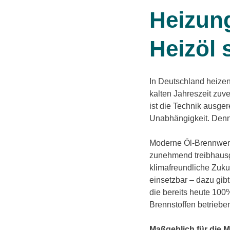
Heizung
Heizöl 
In Deutschland heizen
kalten Jahreszeit zu
ist die Technik ausger
Unabhängigkeit. Denn:
Moderne Öl-Brennwert
zunehmend treibhausga
klimafreundliche Zuk
einsetzbar – dazu gibt
die bereits heute 100
Brennstoffen betrieb
Maßgeblich für die 