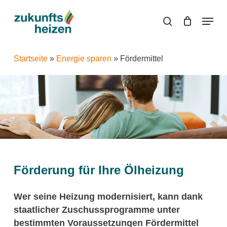
Skip
Menu
to
search
main
content
Startseite
»
Energie sparen
»
Fördermittel
Förderung für Ihre Ölheizung
Wer seine Heizung modernisiert, kann dank
staatlicher Zuschussprogramme unter
bestimmten Voraussetzungen Fördermittel