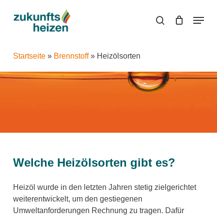
Skip
Menu
to
search
main
content
Startseite
»
Brennstoff
»
Heizölsorten
Welche Heizölsorten gibt es?
Heizöl wurde in den letzten Jahren stetig zielgerichtet
weiterentwickelt, um den gestiegenen
Umweltanforderungen Rechnung zu tragen. Dafür