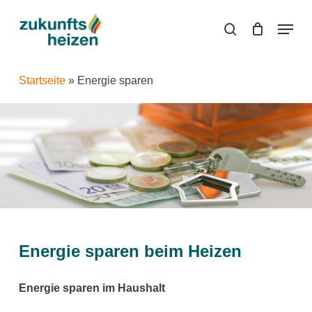
Skip
Menu
to
search
main
content
Startseite
»
Energie sparen
Energie sparen beim Heizen
Energie sparen im Haushalt