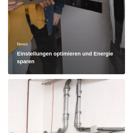
News
Einstellungen optimieren und Energie
sparen
Eigener
Energiespeicher
mit
besonderem
Inhalt