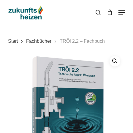
Skip
Menu
to
search
main
content
Start
Fachbücher
TRÖl 2.2 – Fachbuch