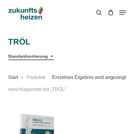
Skip
Menu
to
search
main
content
TRÖL
Standardsortierung
Start
Produkte
Einzelnes Ergebnis wird angezeigt
verschlagwortet mit „TRÖL“