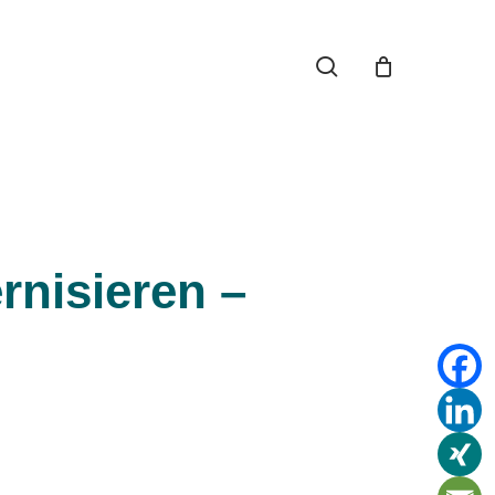
search
nisieren –